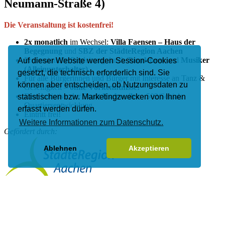
Neumann-Straße 4)
Die Veranstaltung ist kostenfrei!
2x monatlich
im Wechsel:
Villa Faensen – Haus der
Begegnung
und
SBZ der StädteRegion Aachen
Professionelle Begleitung durch
Tanzlehrer
und
Musiker
Auf dieser Website werden Session-Cookies
(Alleinunterhalter)
gesetzt, die technisch erforderlich sind. Sie
Für alle Bürgerinnen und Bürger mit Interesse an Tanz &
können aber entscheiden, ob Nutzungsdaten zu
Geselligkeit –
ohne Vorkenntnisse!
Eine Initiative der
Stadt Eschweiler
- 502/Soziale
statistischen bzw. Marketingzwecken von Ihnen
Quartiersentwicklung
erfasst werden dürfen.
Eintritt frei!
Weitere Informationen zum Datenschutz.
Gefördert durch:
Ablehnen
Akzeptieren
StädteRegion Aachen
im Rahmen des
„Ideenwettbewerbs 2025 –
Gemeinsam gegen Einsamkeit“