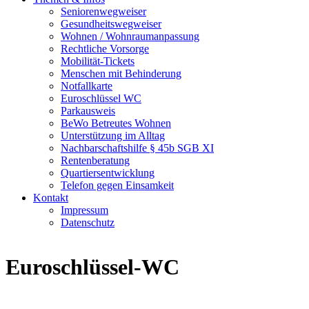
Seniorenwegweiser
Gesundheitswegweiser
Wohnen / Wohnraumanpassung
Rechtliche Vorsorge
Mobilität-Tickets
Menschen mit Behinderung
Notfallkarte
Euroschlüssel WC
Parkausweis
BeWo Betreutes Wohnen
Unterstützung im Alltag
Nachbarschaftshilfe § 45b SGB XI
Rentenberatung
Quartiersentwicklung
Telefon gegen Einsamkeit
Kontakt
Impressum
Datenschutz
Euroschlüssel-WC