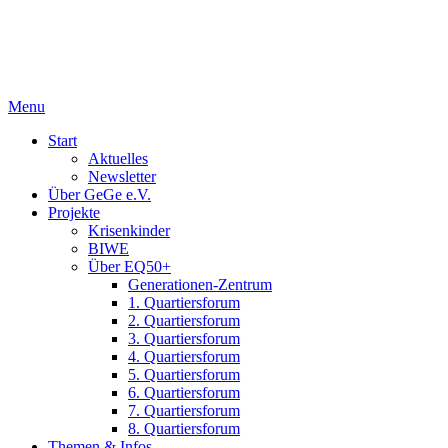
Menu
Start
Aktuelles
Newsletter
Über GeGe e.V.
Projekte
Krisenkinder
BIWE
Über EQ50+
Generationen-Zentrum
1. Quartiersforum
2. Quartiersforum
3. Quartiersforum
4. Quartiersforum
5. Quartiersforum
6. Quartiersforum
7. Quartiersforum
8. Quartiersforum
Themen & Infos