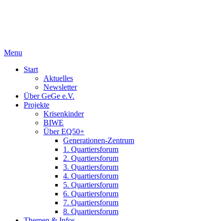
Menu
Start
Aktuelles
Newsletter
Über GeGe e.V.
Projekte
Krisenkinder
BIWE
Über EQ50+
Generationen-Zentrum
1. Quartiersforum
2. Quartiersforum
3. Quartiersforum
4. Quartiersforum
5. Quartiersforum
6. Quartiersforum
7. Quartiersforum
8. Quartiersforum
Themen & Infos